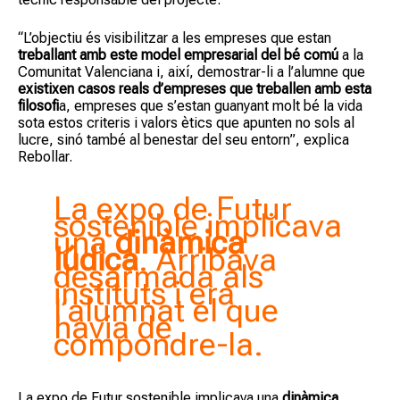
“L’objectiu és visibilitzar a les empreses que estan
treballant amb este model empresarial del bé comú
a la
Comunitat Valenciana i, així, demostrar-li a l’alumne que
existixen casos reals d’empreses que treballen amb esta
filosofi
a, empreses que s’estan guanyant molt bé la vida
sota estos criteris i valors ètics que apunten no sols al
lucre, sinó també al benestar del seu entorn”, explica
Rebollar.
La expo de Futur
sostenible implicava
una
dinàmica
lúdica
. Arribava
desarmada als
instituts i era
l’alumnat el que
havia de
compondre-la.
La expo de Futur sostenible implicava una
dinàmica