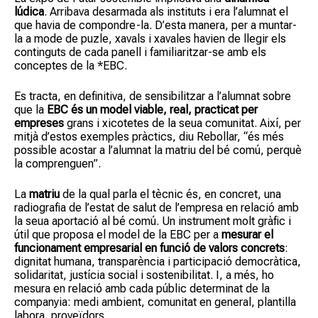
lúdica
. Arribava desarmada als instituts i era l’alumnat el
que havia de compondre-la. D’esta manera, per a muntar-
la a mode de puzle, xavals i xavales havien de llegir els
continguts de cada panell i familiaritzar-se amb els
conceptes de la *EBC.
Es tracta, en definitiva, de sensibilitzar a l’alumnat sobre
que la
EBC és un model viable, real, practicat per
empreses
grans i xicotetes de la seua comunitat. Així, per
mitjà d’estos exemples pràctics, diu Rebollar, “és més
possible acostar a l’alumnat la matriu del bé comú, perquè
la comprenguen”.
La
matriu
de la qual parla el tècnic és, en concret, una
radiografia de l’estat de salut de l’empresa en relació amb
la seua aportació al bé comú. Un instrument molt gràfic i
útil que proposa el model de la EBC per a
mesurar el
funcionament empresarial en funció de valors concrets
:
dignitat humana, transparència i participació democràtica,
solidaritat, justícia social i sostenibilitat. I, a més, ho
mesura en relació amb cada públic determinat de la
companyia: medi ambient, comunitat en general, plantilla
labora, proveïdors…