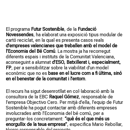
El programa
Futur Sostenible
, de la
Fundació
Novessendes
, ha elaborat una exposició tipus modular de
cartó reciclat, en la qual es presenta casos reals
d’empreses valencianes que treballen amb el model de
l’Economia del Bé Comú
. La mostra ja ha recorregut
diferents espais i instituts de la Comunitat Valenciana,
aconseguint a alumnat
d’ESO, Batxillerat i, especialment,
FP
, per a sensibilitzar sobre la viabilitat d’un model
econòmic que no es
base en el lucre com a fi última, sinó
en el benestar de la comunitat i l’entorn
.
El recurs ha sigut desenrotllat en col·laboració amb la
consultora de la EBC
Raquel Gómez
, responsable de
l’empresa Objectivo Cero. Per mitjà d’ella, l’equip de Futur
Sostenible ha pogut contactar amb diferents empreses
involucrades amb l’Economia del bé comú, per a
preguntar-los concretament:
“què és el que més us
enorgullix de la teua empresa”
, especifica Mario Rebollar,
tècnic responsable del projecte.