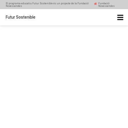
El programa educatiu Futur Sostenible és un projecte de la Fundació
Fundació
Novessendes
Novessendes
Futur Sostenible