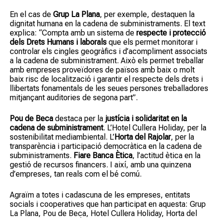
En el cas de
Grup La Plana
, per exemple, destaquen la
dignitat humana en la cadena de subministraments. El text
explica: “Compta amb un sistema de
respecte i protecció
dels Drets Humans i laborals
que els permet monitorar i
controlar els cingles geogràfics i d’acompliment associats
a la cadena de subministrament. Això els permet treballar
amb empreses proveïdores de països amb baix o molt
baix risc de localització i garantir el respecte dels drets i
llibertats fonamentals de les seues persones treballadores
mitjançant auditories de segona part”.
Pou de Beca
destaca per la
justícia i solidaritat en la
cadena de subministrament
. L’Hotel Cullera Holiday, per la
sostenibilitat mediambiental. L’
Horta del Rajolar
, per la
transparència i participació democràtica en la cadena de
subministraments.
Fiare Banca Ètica
, l’actitud ètica en la
gestió de recursos financers. I així, amb una quinzena
d’empreses, tan reals com el bé comú.
Agraïm a totes i cadascuna de les empreses, entitats
socials i cooperatives que han participat en aquesta: Grup
La Plana, Pou de Beca, Hotel Cullera Holiday, Horta del