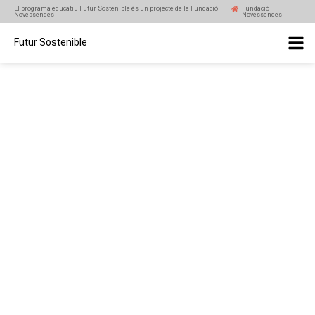
El programa educatiu Futur Sostenible és un projecte de la Fundació
Fundació
Novessendes
Novessendes
Futur Sostenible