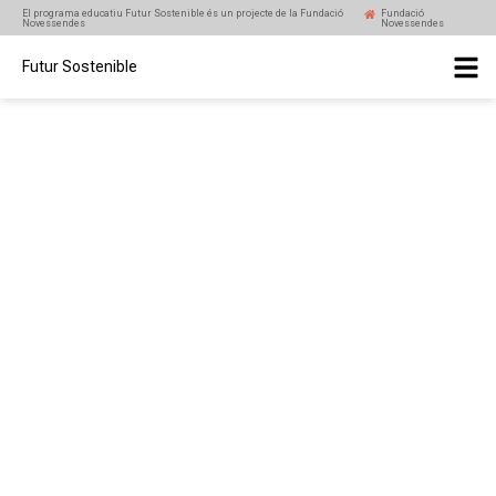
El programa educatiu Futur Sostenible és un projecte de la Fundació
Fundació
Novessendes
Novessendes
Futur Sostenible