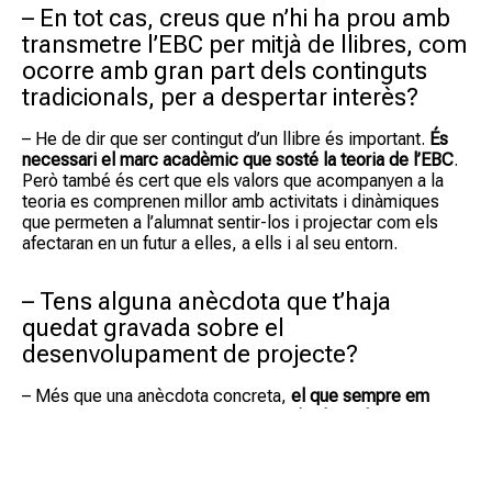
– En tot cas, creus que n’hi ha prou amb
transmetre l’EBC per mitjà de llibres, com
ocorre amb gran part dels continguts
tradicionals, per a despertar interès?
– He de dir que ser contingut d’un llibre és important.
És
necessari el marc acadèmic que sosté la teoria de l’EBC
.
Però també és cert que els valors que acompanyen a la
teoria es comprenen millor amb activitats i dinàmiques
que permeten a l’alumnat sentir-los i projectar com els
afectaran en un futur a elles, a ells i al seu entorn.
– Tens alguna anècdota que t’haja
quedat gravada sobre el
desenvolupament de projecte?
– Més que una anècdota concreta,
el que sempre em
causa impacte, un impacte positiu, és descobrir que
l’alumnat observa i reflexiona molt més del que done per
suposat
. Donar-los l’oportunitat d’expressar-se i concretar
les seues propostes en projectes multiplica