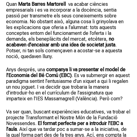
Quan
Marta Barres Martorell
va acabar ciències
empresarials i es va incorporar a la docència, sentia
passió per transmetre els seus coneixements sobre
economia. No obstant això, alguna cosa li grinyolava en
les explicacions que oferia a l’alumnat: tots aquests
conceptes entorn del funcionament de l’oferta i la
demanda, els beneplàcits del mercat, etcètera,
no
acabaven d’encaixar amb una idea de societat justa
.
Potser, ni tan sols començaven a acostar-se a aquesta
noció, quedaven lluny.
Anys després, una
companya li va presentar el model de
l’Economia del Bé Comú (EBC)
. Es va submergir en aquest
paradigma sentint l’entusiasme d’un xiquet a qui li regalen
un nou joguet. I va decidir que trobaria la manera
d’introduir-ho en el currículum de l’assignatura que
imparteix en l’IES Massamagrell (València). Però com?
Va ser quan, buscant experiències educatives, va trobar el
projecte Transformant el Nostre Món de la Fundació
Novessendes.
El format perfecte per a introduir l’EBC a
l’aula
. Així que va tardar poc a sumar-se a la iniciativa, de
la qual forma part des de fa tres anys. Ací, ens compta la