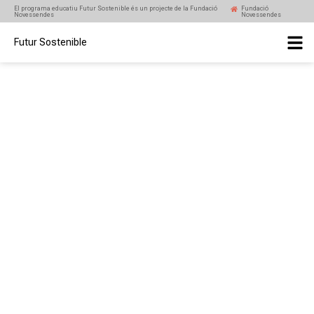
El programa educatiu Futur Sostenible és un projecte de la Fundació
Fundació
Novessendes
Novessendes
Futur Sostenible