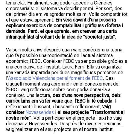
tenia clar. Finalment, vaig poder accedir a Ciències
empresarials: el sistema va decidir per mi. Per sort, des
del primer dia em va agradar moltíssim. Volia compartir tot
el que estava aprenent.
Em veia davant d’una pissarra
explicant exercicis de comptabilitat i gràfiques d’oferta i
demanda. Però, el que aprenia, em creaven una certa
intranquil·litat al voltant de la idea de “societat justa”
.
Va ser molts anys després quan vaig conèixer una teoria
que fa possible una reorientació de l’actual sistema
econòmic: l’EBC. Conèixer l’EBC va ser possible gràcies a
una companya de l’institut, Laura Ferri. Ella va organitzar
una xarrada impartida per dues magnífiques persones de
l’
Associació Valenciana per al foment de l’EBC
. Des
d’aquell moment vaig aprofundir en el coneixement de
l’EBC i vaig reflexionar sobre com podia donar-la a
conèixer. Una lectura
, des d’una nova perspectiva, dels
currículums em va fer veure que l’EBC hi té cabuda
. I
reflexionant i buscant, i buscant i reflexionant,
vaig
conèixer
Novessendes
i el seu projecte “Transformant el
nostre món”
. Volia participar en el projecte i així ho vaig
demanar a Novessendes. Després de diverses reunions,
vaig realitzar en el seu projecte en el nostre institut.