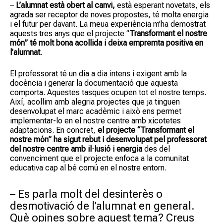
–
L’alumnat està obert al canvi,
està esperant novetats, els
agrada ser receptor de noves propostes, té molta energia
i el futur per davant. La meua experiència m’ha demostrat
aquests tres anys que el projecte “
Transformant el nostre
món” té molt bona acollida i deixa empremta positiva en
l’alumnat
.
El professorat té un dia a dia intens i exigent amb la
docència i generar la documentació que aquesta
comporta. Aquestes tasques ocupen tot el nostre temps.
Així, acollim amb alegria projectes que ja tinguen
desenvolupat el marc acadèmic i això ens permet
implementar-lo en el nostre centre amb xicotetes
adaptacions. En concret,
el projecte “Transformant el
nostre món” ha sigut rebut i desenvolupat pel professorat
del nostre centre amb il·lusió i energia
des del
convenciment que el projecte enfoca a la comunitat
educativa cap al bé comú en el nostre entorn.
– Es parla molt del desinterès o
desmotivació de l’alumnat en general.
Què opines sobre aquest tema? Creus