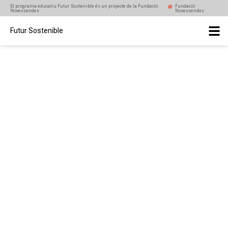
El programa educatiu Futur Sostenible és un projecte de la Fundació
Fundació
Novessendes
Novessendes
Futur Sostenible