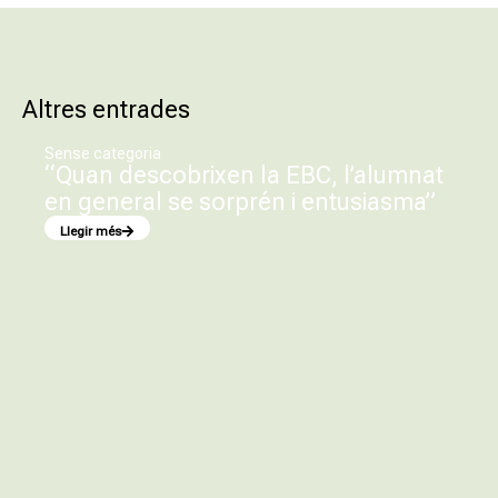
Altres entrades
Sense categoria
“Quan descobrixen la EBC, l’alumnat
en general se sorprén i entusiasma”
Llegir més