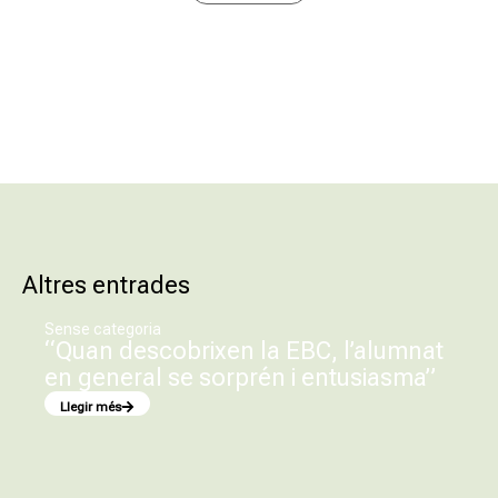
Altres entrades
Sense categoria
“Quan descobrixen la EBC, l’alumnat
en general se sorprén i entusiasma”
Llegir més