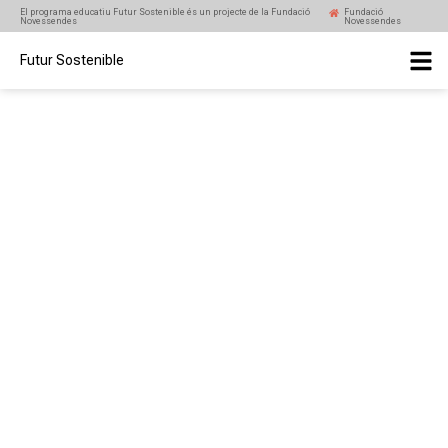
El programa educatiu Futur Sostenible és un projecte de la Fundació
Fundació
Novessendes
Novessendes
Futur Sostenible