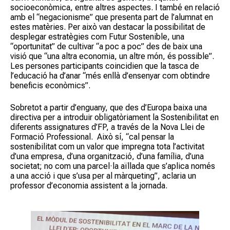
socioeconòmica, entre altres aspectes. I també en relació
amb el “negacionisme” que presenta part de l’alumnat en
estes matèries. Per això van destacar la possibilitat de
desplegar estratègies com Futur Sostenible, una
“oportunitat” de cultivar “a poc a poc” des de baix una
visió que “una altra economia, un altre món, és possible”.
Les persones participants coincidien que la tasca de
l’educació ha d’anar “més enllà d’ensenyar com obtindre
beneficis econòmics”.
Sobretot a partir d’enguany, que des d’Europa baixa una
directiva per a introduir obligatòriament la Sostenibilitat en
diferents assignatures d’FP, a través de la Nova Llei de
Formació Professional. Això sí, “cal pensar la
sostenibilitat com un valor que impregna tota l’activitat
d’una empresa, d’una organització, d’una família, d’una
societat; no com una parcel·la aïllada que s’aplica només
a una acció i que s’usa per al màrqueting”, aclaria un
professor d’economia assistent a la jornada.