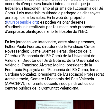
concrets d’empreses locals i internacionals que ja
treballen, i funcionen, amb el prisma de l’Economia del Bé
Comú. I els materials multimèdia pedagògics dissenyats
per a aplicar a les aules. En la web del projecte
(
futursostenible.org
) es poden visionar desenes
d’audiovisuals realitzats per l’alumnat, amb propostes
d’empreses plantejades amb la filosofia de l’EBC.
En les jornades van intervindre, entre altres persones,
Esther Paulo Fuertes, directora de la Fundació Cívica
Novessendes; Jaime Güemes Heras, director de la
Càtedra d’Economia del Bé Comú de la Universitat de
València i Director del Jardí Botànic de la Universitat de
València; Francisco Álvarez Molina, president de la
Federació Espanyola de l’Economia del Bé Comú; Inma
Cardona González, presidenta de l’Associació Professorat
Administració, Comerç i Economia del País Valencià
(APACEPV); i diferents docents i equips directius de
centres públics de la Comunitat Valenciana.