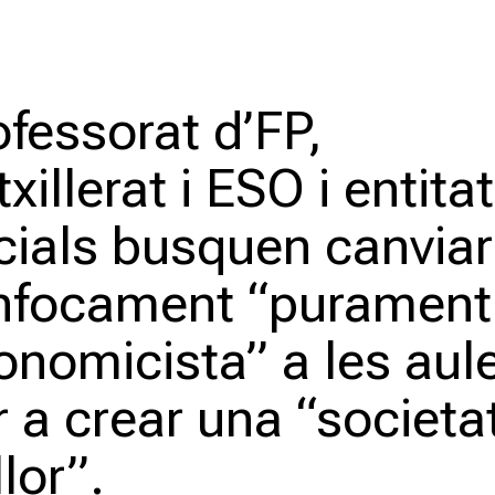
ofessorat d’FP,
xillerat i ESO i entita
cials busquen canviar
enfocament “purament
onomicista” a les aul
r a crear una “societa
lor”.