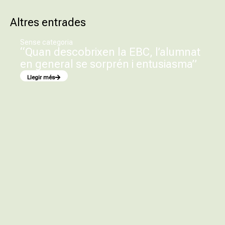
Altres entrades
Sense categoria
“Quan descobrixen la EBC, l’alumnat
en general se sorprén i entusiasma”
Llegir més