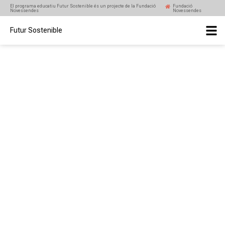
El programa educatiu Futur Sostenible és un projecte de la Fundació
Fundació
Novessendes
Novessendes
Futur Sostenible