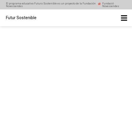
El programa educativo Futuro Sostenible es un proyecto de la Fundación
Fundació
Novessendes
Novessendes
Futur Sostenible