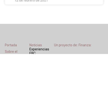
12 de febrero de 2021
Portada
Noticias
Un proyecto de:
Finanza:
Experiencias
Sobre el
EBC
proyecto
Recursos
Recursos
educativos
Transformando
Agenda
nuestro mundo
Contacto
Vídeos