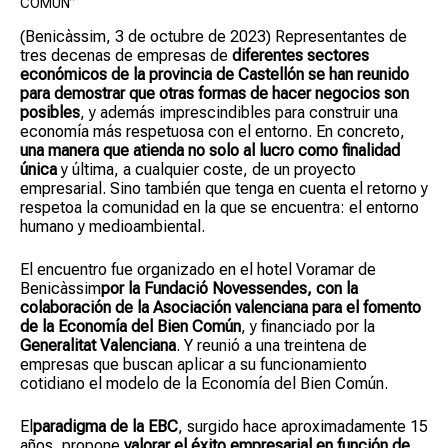
COMÚN”
(Benicàssim, 3 de octubre de 2023) Representantes de
tres decenas de empresas de
diferentes sectores
económicos de la provincia de Castellón se han reunido
para demostrar que otras formas de hacer negocios son
posibles
, y además imprescindibles para construir una
economía más respetuosa con el entorno. En concreto,
una manera que atienda no solo al lucro como finalidad
única
y última, a cualquier coste, de un proyecto
empresarial. Sino también que tenga en cuenta el retorno y
respetoa la comunidad en la que se encuentra: el entorno
humano y medioambiental.
El encuentro fue organizado en el hotel Voramar de
Benicàssim
por la Fundació Novessendes, con la
colaboración de la Asociación valenciana para el fomento
de la Economía del Bien Común
, y financiado por la
Generalitat Valenciana
. Y reunió a una treintena de
empresas que buscan aplicar a su funcionamiento
cotidiano el modelo de la Economía del Bien Común.
El
paradigma de la EBC
, surgido hace aproximadamente 15
años, propone
valorar el éxito empresarial en función de