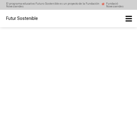
El programa educativo Futuro Sostenible es un proyecto de la Fundación
Fundació
Novessendes
Novessendes
Futur Sostenible