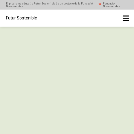
El programa educatiu Futur Sostenible és un projecte de la Fundació
Fundació
Novessendes
Novessendes
Futur Sostenible