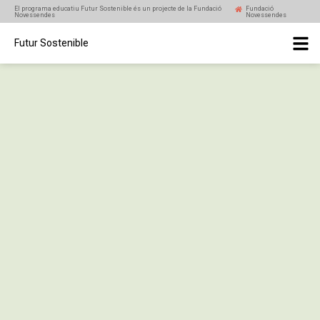
El programa educatiu Futur Sostenible és un projecte de la Fundació
Fundació
Novessendes
Novessendes
Futur Sostenible