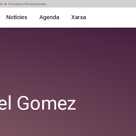
es
Fundació Novessendes
Notícies
Agenda
Xarxa
el Gomez