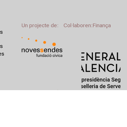
Un projecte de:
Col·laboren:
Finança
s
us
es