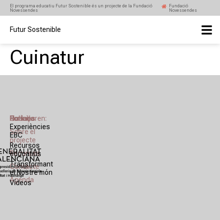
El programa educatiu Futur Sostenible és un projecte de la Fundació
Fundació
Novessendes
Novessendes
Futur Sostenible
Cuinatur
Portada
Notícies
Col·laboren:
Finança
Experiències
Sobre el
EBC
projecte
Recursos
Recursos
educatius
Transformant
Contacte
el Nostre món
Agenda
Vídeos