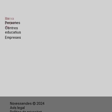
Xarxa
Un
Persones
projecte
de:
Centres
educatius
Empreses
Novessendes © 2024
Avís legal