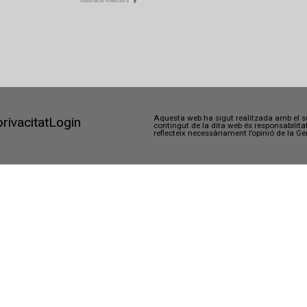
Aquesta web ha sigut realitzada amb el su
privacitat
Login
contingut de la dita web és responsabilit
reflecteix necessàriament l’opinió de la Ge