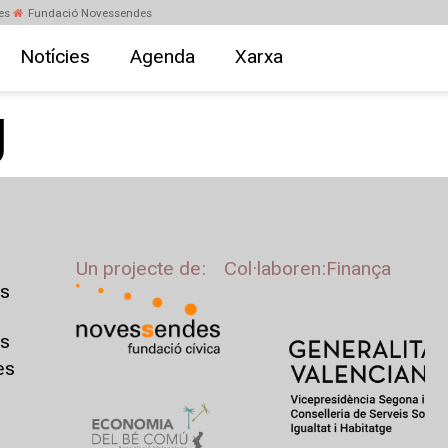
es
Fundació Novessendes
Notícies
Agenda
Xarxa
g
Un projecte de:
Col·laboren:
Finança
s
us
es