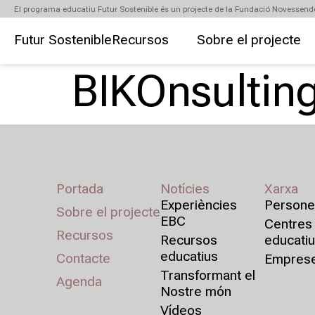
El programa educatiu Futur Sostenible és un projecte de la Fundació Novessend
Futur Sostenible
Recursos
Sobre el projecte
BIKOnsultin
Portada
Notícies
Xarxa
Experiències
Persone
Sobre el projecte
EBC
Centres
Recursos
Recursos
educati
educatius
Contacte
Empres
Transformant el
Agenda
Nostre món
Vídeos