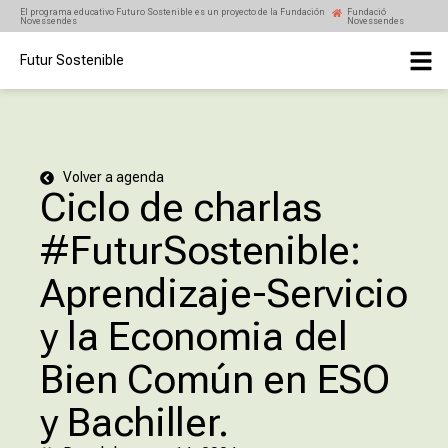
El programa educativo Futuro Sostenible es un proyecto de la Fundación
Fundació
Novessendes
Novessendes
Futur Sostenible
Volver a agenda
Ciclo de charlas
#FuturSostenible:
Aprendizaje-Servicio
y la Economia del
Bien Común en ESO
y Bachiller.